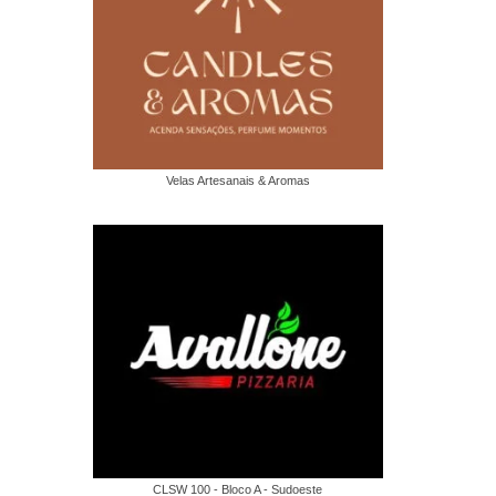
Velas Artesanais & Aromas
CLSW 100 - Bloco A - Sudoeste