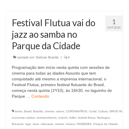
Festival Flutua vai do
1
OUT 2020
jazz ao samba no
Parque da Cidade
postado em:
Notícias Brasília
|
0
Programação tem início nesta quinta com sessões de
cinema para todas as idades Assunto que tem
conquistado até mesmo a imprensa internacional, o
Festival Flutua, primeiro festival flutuante do Brasil,
começa nesta quinta (1º/10), às 16h30, no laguinho do
Parque …
Conteúdo
botes
,
Brasil
,
Brasília
,
cinema
,
cisnes
,
CORONAVÍRUS
,
Covid
,
Cultura
,
DRIVE-IN
,
economia criativa
,
entretenimento
,
evento
,
fellini
,
festival flutua
,
flamingos
,
flutuante
,
lago
,
lazer
,
máscaras
,
mostra
,
música
,
PANDEMIA
,
Parque da Cidade
,