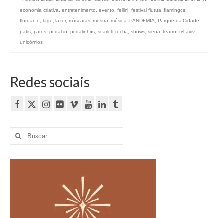
economia criativa
,
entretenimento
,
evento
,
fellini
,
festival flutua
,
flamingos
,
flutuante
,
lago
,
lazer
,
máscaras
,
mostra
,
música
,
PANDEMIA
,
Parque da Cidade
,
patis
,
patos
,
pedal in
,
pedalinhos
,
scarlett rocha
,
shows
,
siena
,
teatro
,
tel aviv
,
unicórnios
Redes sociais
Buscar
por: