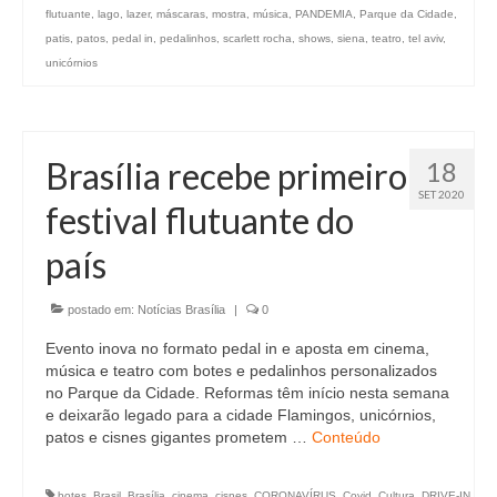
flutuante
,
lago
,
lazer
,
máscaras
,
mostra
,
música
,
PANDEMIA
,
Parque da Cidade
,
patis
,
patos
,
pedal in
,
pedalinhos
,
scarlett rocha
,
shows
,
siena
,
teatro
,
tel aviv
,
unicórnios
Brasília recebe primeiro
18
SET 2020
festival flutuante do
país
postado em:
Notícias Brasília
|
0
Evento inova no formato pedal in e aposta em cinema,
música e teatro com botes e pedalinhos personalizados
no Parque da Cidade. Reformas têm início nesta semana
e deixarão legado para a cidade Flamingos, unicórnios,
patos e cisnes gigantes prometem …
Conteúdo
botes
,
Brasil
,
Brasília
,
cinema
,
cisnes
,
CORONAVÍRUS
,
Covid
,
Cultura
,
DRIVE-IN
,