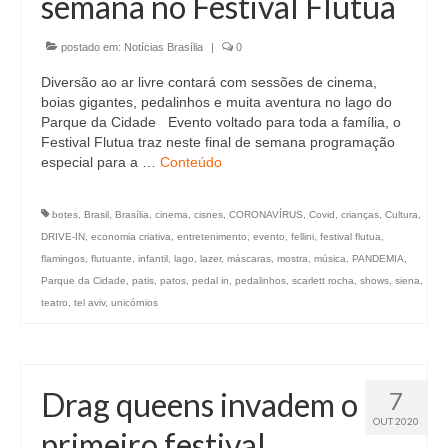
semana no Festival Flutua
Currículo
postado em:
Notícias Brasília
|
0
Diversão ao ar livre contará com sessões de cinema,
boias gigantes, pedalinhos e muita aventura no lago do
Parque da Cidade Evento voltado para toda a família, o
Festival Flutua traz neste final de semana programação
especial para a …
Conteúdo
botes
,
Brasil
,
Brasília
,
cinema
,
cisnes
,
CORONAVÍRUS
,
Covid
,
crianças
,
Cultura
,
DRIVE-IN
,
economia criativa
,
entretenimento
,
evento
,
fellini
,
festival flutua
,
flamingos
,
flutuante
,
infantil
,
lago
,
lazer
,
máscaras
,
mostra
,
música
,
PANDEMIA
,
Parque da Cidade
,
patis
,
patos
,
pedal in
,
pedalinhos
,
scarlett rocha
,
shows
,
siena
,
teatro
,
tel aviv
,
unicórnios
Drag queens invadem o
7
OUT 2020
primeiro festival