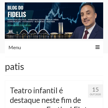
Menu
Home
patis
Fernando Fidelis
Café com Fidelis
Teatro infantil é
15
Notícias Brasília
OUT 2020
destaque neste fim de
Contato