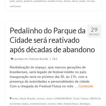
patis
,
patos
,
pedal in
,
pedalinhos
,
scarlett rocha
,
shows
,
siena
,
teatro
,
tel aviv
,
unicórnios
Pedalinho do Parque da
29
SET 2020
Cidade será reativado
após décadas de abandono
postado em:
Notícias Brasília
|
0
Revitalização do espaço, que marcou gerações de
brasilienses, será legado de festival inédito no país.
Inauguração será no próximo dia 30, às 17h, com a
presença de autoridades e personalidades da cidade
Com a chegada do Festival Flutua no mês …
Conteúdo
botes
,
Brasil
,
Brasília
,
cinema
,
cisnes
,
CORONAVÍRUS
,
Covid
,
Cultura
,
DRIVE-IN
,
economia criativa
,
entretenimento
,
evento
,
fellini
,
festival flutua
,
flamingos
,