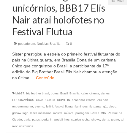
OUT 2020
unicórnios, BBB17 Elis
Nair atrai holofotes no
Festival Flutua
postado em:
Notícias Brasília
|
0
Sister prestigiou a estreia do primeiro festival flutuante do
país na última quarta, em Brasília Dona de um carisma
único que conquistou o Brasil, a participante da 17ª
edição do Big Brother Brasil Elis Nair chamou a atenção
na última …
Conteúdo
bbb17
,
big brother brasil
,
botes
,
Brasil
,
Brasília
,
calor
,
cinema
,
cisnes
,
CORONAVÍRUS
,
Covid
,
Cultura
,
DRIVE-IN
,
economia criativa
,
elis nair
,
entretenimento
,
evento
,
fellini
,
festival flutua
,
flamingos
,
flutuante
,
g1
,
glogo
,
gshow
,
lago
,
lazer
,
máscaras
,
mostra
,
música
,
paisagem
,
PANDEMIA
,
Parque da
Cidade
,
patis
,
patos
,
pedal in
,
pedalinhos
,
scarlett rocha
,
shows
,
siena
,
teatro
,
tel
aviv
,
unicórnios