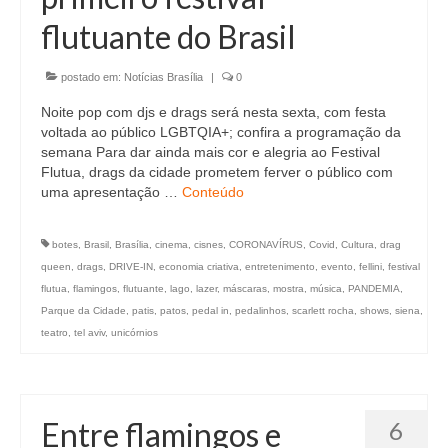
flutuante do Brasil
postado em:
Notícias Brasília
|
0
Noite pop com djs e drags será nesta sexta, com festa
voltada ao público LGBTQIA+; confira a programação da
semana Para dar ainda mais cor e alegria ao Festival
Flutua, drags da cidade prometem ferver o público com
uma apresentação …
Conteúdo
botes
,
Brasil
,
Brasília
,
cinema
,
cisnes
,
CORONAVÍRUS
,
Covid
,
Cultura
,
drag
queen
,
drags
,
DRIVE-IN
,
economia criativa
,
entretenimento
,
evento
,
fellini
,
festival
flutua
,
flamingos
,
flutuante
,
lago
,
lazer
,
máscaras
,
mostra
,
música
,
PANDEMIA
,
Parque da Cidade
,
patis
,
patos
,
pedal in
,
pedalinhos
,
scarlett rocha
,
shows
,
siena
,
teatro
,
tel aviv
,
unicórnios
Entre flamingos e
6