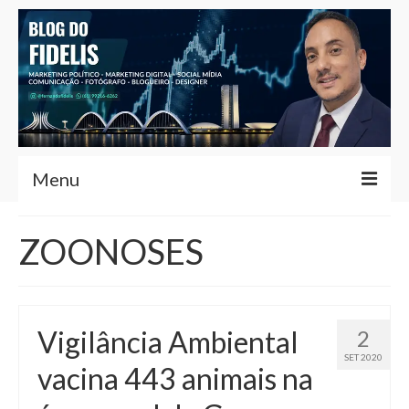
Menu
Home
ZOONOSES
Fernando Fidelis
Café com Fidelis
Vigilância Ambiental
2
Notícias Brasília
SET 2020
vacina 443 animais na
Contato