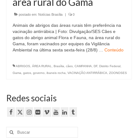
área rural do Gama
Currículo
postado em:
Notícias Brasília
|
0
Animais de abrigos das áreas rurais têm preferência na
vacinação antirrábica | Foto: Divulgação/SES Cães e
gatos do abrigo animal Flora e Fauna, na área rural do
Gama, foram vacinados por equipes da Vigilância
Ambiental na última sexta sexta-feira (28/8) …
Conteúdo
ABRIGOS
,
ÁREA RURAL
,
Brasília
,
cães
,
CAMPANHA
,
DF
,
Distrito Federal
,
Gama
,
gatos
,
governo
,
ibaneis rocha
,
VACINAÇÃO ANTIRRÁBICA
,
ZOONOSES
Redes sociais
Buscar
por: