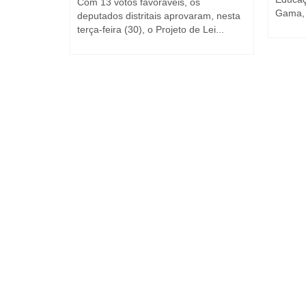
Com 13 votos favoráveis, os
Gama, 
deputados distritais aprovaram, nesta
 Jorge
terça-feira (30), o Projeto de Lei...
 esperado