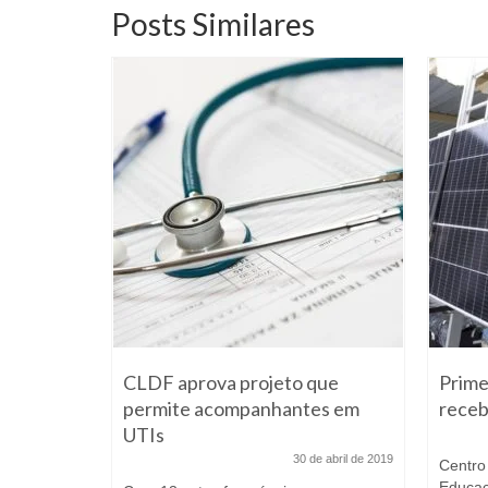
Posts Similares
 efetivo
CLDF aprova projeto que
Prime
ue PM
permite acompanhantes em
receb
 sobre os
UTIs
30 de abril de 2019
Centro
 março de 2023
Educaç