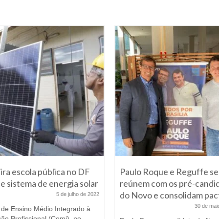
ira escola pública no DF
Paulo Roque e Reguffe se
e sistema de energia solar
reúnem com os pré-candi
do Novo e consolidam pac
5 de julho de 2022
30 de mai
 de Ensino Médio Integrado à
ão Profissional (Cemi), no