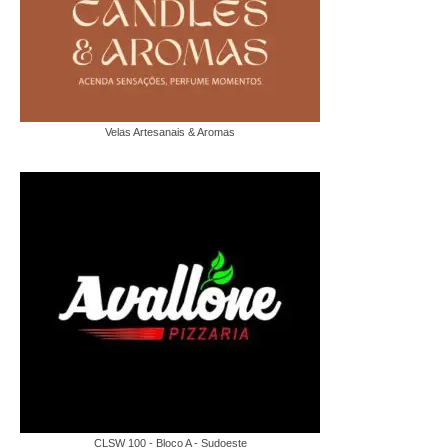
Velas Artesanais & Aromas
CLSW 100 - Bloco A - Sudoeste