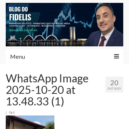
Menu
Home
WhatsApp Image
20
Fernando Fidelis
2025-10-20 at
OUT 2025
Café com Fidelis
13.48.33 (1)
Notícias Brasília
|
0
Contato