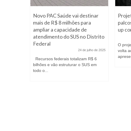
$ 3
Novo PAC Saúde vai destinar
Proje
mais de R$ 8 milhões para
palco
ampliar a capacidade de
up co
 março de 2022
atendimento do SUS no Distrito
á seu
Federal
 em
O proj
24 de julho de 2025
volta 
aprese
Recursos federais totalizam R$ 6
bilhões e vão estruturar o SUS em
todo o...