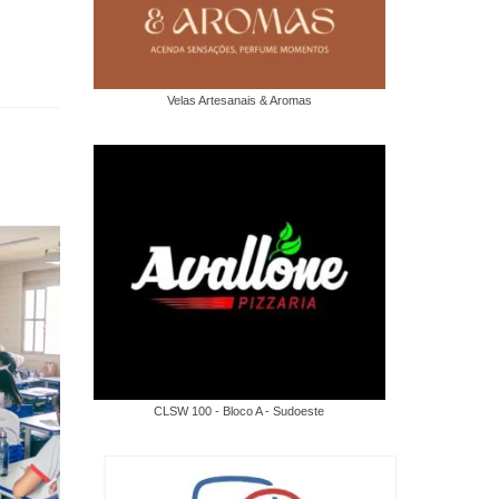
Velas Artesanais & Aromas
CLSW 100 - Bloco A - Sudoeste