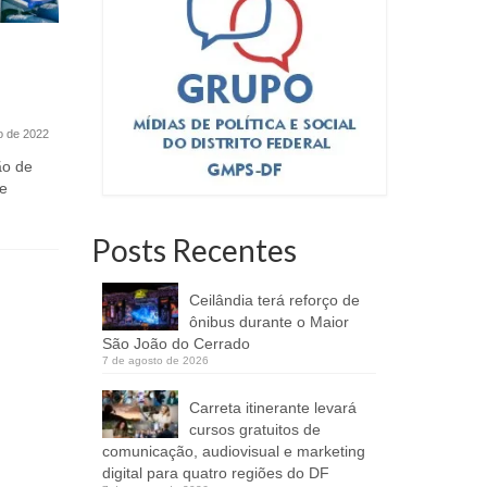
Boi de Seu Teodoro encerra
Lei distr
projeto Música nas Feiras, em
comunitá
Sobradinho
o de 2022
4 de março de 2022
A Lei Distr
de um proj
ão de
Uma das principais manifestações
distrital Luz
e
culturais nordestinas do Distrito
Federal, o Boi de Seu Teodoro é...
Posts Recentes
Ceilândia terá reforço de
ônibus durante o Maior
São João do Cerrado
7 de agosto de 2026
Carreta itinerante levará
cursos gratuitos de
comunicação, audiovisual e marketing
digital para quatro regiões do DF