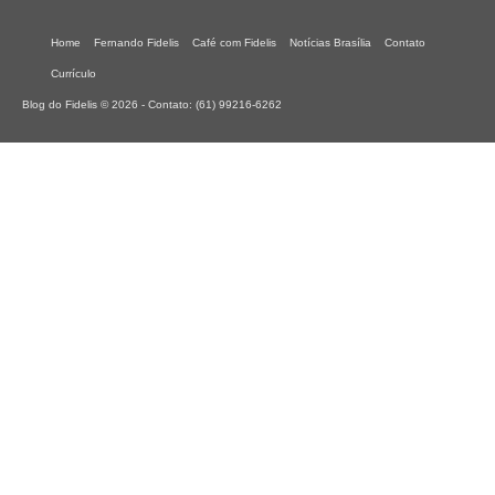
Home
Fernando Fidelis
Café com Fidelis
Notícias Brasília
Contato
Currículo
Blog do Fidelis © 2026 - Contato: (61) 99216-6262