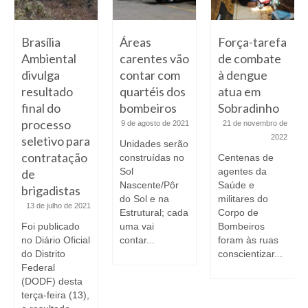
Brasília
Áreas
Força-tarefa
Ambiental
carentes vão
de combate
divulga
contar com
à dengue
resultado
quartéis dos
atua em
final do
bombeiros
Sobradinho
processo
9 de agosto de 2021
21 de novembro de
2022
seletivo para
Unidades serão
contratação
construídas no
Centenas de
Sol
agentes da
de
Nascente/Pôr
Saúde e
brigadistas
do Sol e na
militares do
13 de julho de 2021
Estrutural; cada
Corpo de
Foi publicado
uma vai
Bombeiros
no Diário Oficial
contar...
foram às ruas
do Distrito
conscientizar...
Federal
(DODF) desta
terça-feira (13),