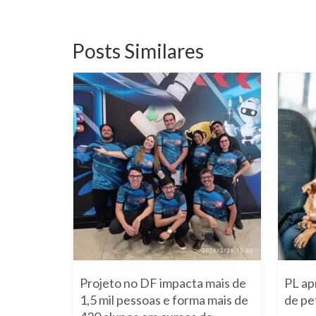
Posts Similares
ios
Projeto no DF impacta mais de
PL ap
segmentos
1,5 mil pessoas e forma mais de
de pe