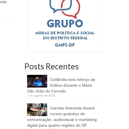
isenção e anistia
este
11 de fevereiro de 2022
Programaç
Arena Man
Há 14 anos, Fernando Luiz Brandão
produtores 
Salim, 48 anos, mantém um
degustaçõe
restaurante na Feira dos...
Posts Recentes
Ceilândia terá reforço de
ônibus durante o Maior
São João do Cerrado
7 de agosto de 2026
Carreta itinerante levará
cursos gratuitos de
comunicação, audiovisual e marketing
digital para quatro regiões do DF