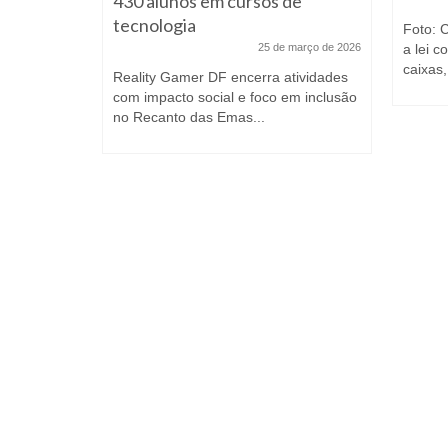
acinas
430 alunos em cursos de
tecnologia
e abril de 2021
Foto: 
25 de março de 2026
a lei c
/Agência
caixas,
os
Reality Gamer DF encerra atividades
 conceder
com impacto social e foco em inclusão
no Recanto das Emas...