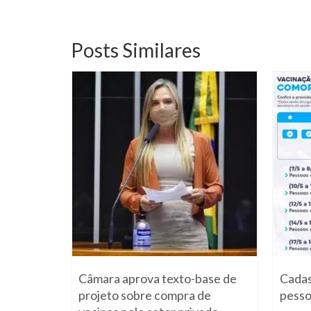
Posts Similares
, o
Câmara aprova texto-base de
Cadas
cipa de
projeto sobre compra de
pesso