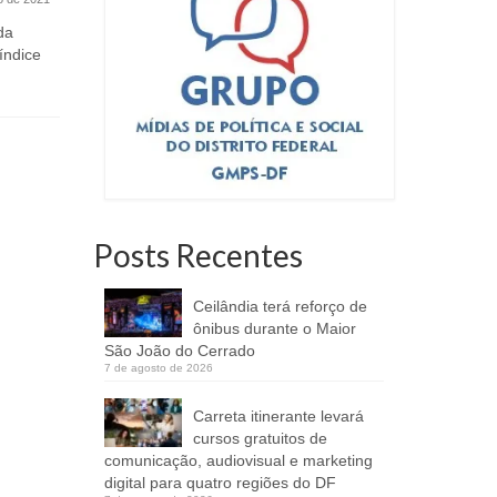
novos po
da
Coletivos foram beneficiados na
índice
seleção feita pela Secretaria de
Entre 2022
Cultura e Economia Criativa em
mais de 12 
conjunto...
capital fede
Posts Recentes
Ceilândia terá reforço de
ônibus durante o Maior
São João do Cerrado
7 de agosto de 2026
Carreta itinerante levará
cursos gratuitos de
comunicação, audiovisual e marketing
digital para quatro regiões do DF