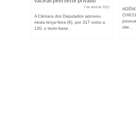
vacinas pelo setor privado
 junho de 2020
7 de abril de 2021
AGÊNCI
CHICO 
 participou
A Câmara dos Deputados aprovou
possua
nesta terça-feira (6), por 317 votos a
site...
cidade em...
120, o texto-base...