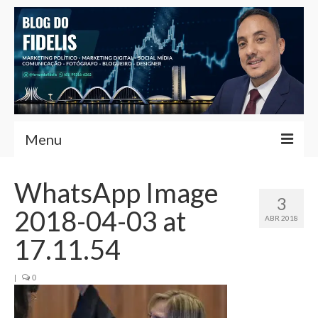
Menu
Home
WhatsApp Image
3
Fernando Fidelis
2018-04-03 at
ABR 2018
Café com Fidelis
17.11.54
Notícias Brasília
|
0
Contato