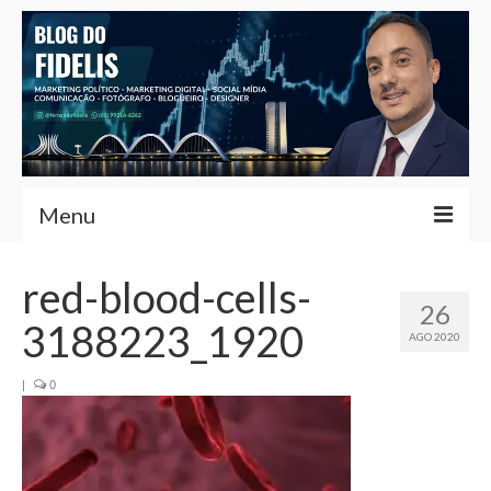
Menu
Home
red-blood-cells-
26
Fernando Fidelis
3188223_1920
AGO 2020
Café com Fidelis
|
0
Notícias Brasília
Contato