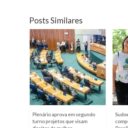
Posts Similares
lher
Plenário aprova em segundo
Sudoe
turno projetos que visam
compo
 março de 2019
direitos da mulher
Brasíl