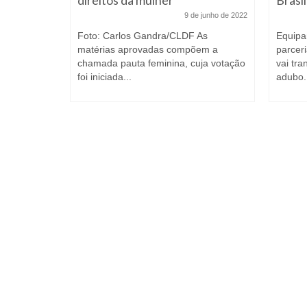
her
as lutas
9 de junho de 2022
Foto: Carlos Gandra/CLDF As
Equipa
matérias aprovadas compõem a
parcer
chamada pauta feminina, cuja votação
vai tr
foi iniciada...
adubo.