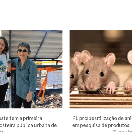
ste tem a primeira
PL proíbe utilização de an
steira pública urbana de
em pesquisa de produtos
ia
21 de outubr