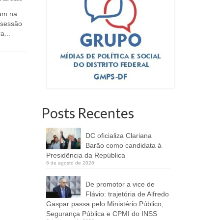
(as)com te
para crianç
6 de março de 2023
ram na
m sessão
Os interessados em participar do
a...
processo deverão regularizar seus
dados até o dia 7 de...
Posts Recentes
DC oficializa Clariana
Barão como candidata à
Presidência da República
6 de agosto de 2026
De promotor a vice de
Flávio: trajetória de Alfredo
Gaspar passa pelo Ministério Público,
Segurança Pública e CPMI do INSS