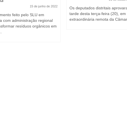
15 de junho de 2022
Os deputados distritais aprova
tarde desta terça-feira (20), e
mento feito pelo SLU em
extraordinária remota da Câmar
ia com administração regional
ansformar resíduos orgânicos em
..