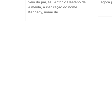
 março de 2021
Veio do pai, seu Antônio Caetano de
agora p
Almeida, a inspiração do nome
ÇÃO:
Kennedy, nome de...
avaliações