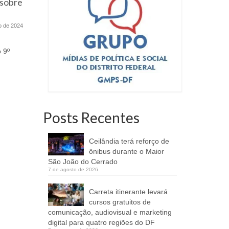
 sobre
espetáculo premiado na CAIXA
Cultural
A Agência E
o de 2024
5 de maio de 2026
autarquia v
Ciência, T
Brasília recebe, a partir do dia 14 de
(MCTI),...
o 9º
maio, um dos maiores nomes da
dramaturgia...
Posts Recentes
Ceilândia terá reforço de
ônibus durante o Maior
São João do Cerrado
7 de agosto de 2026
Carreta itinerante levará
cursos gratuitos de
comunicação, audiovisual e marketing
digital para quatro regiões do DF