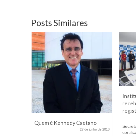
Posts Similares
Insti
receb
regis
a na
Quem é Kennedy Caetano
Secret
27 de junho de 2018
certifi