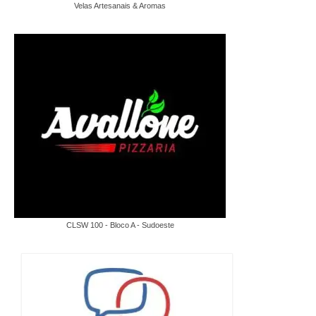
Velas Artesanais & Aromas
CLSW 100 - Bloco A - Sudoeste