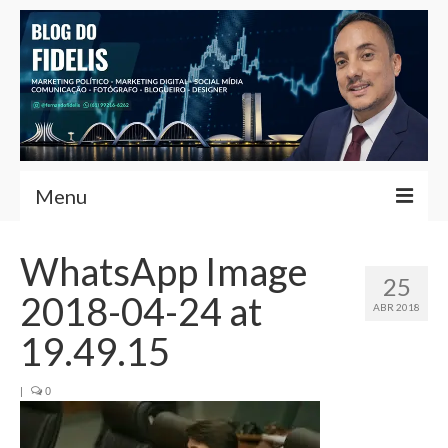
Menu
Home
WhatsApp Image
25
Fernando Fidelis
2018-04-24 at
ABR 2018
Café com Fidelis
19.49.15
Notícias Brasília
|
0
Contato