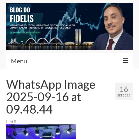
Menu
Home
WhatsApp Image
16
Fernando Fidelis
2025-09-16 at
SET 2025
Café com Fidelis
09.48.44
Notícias Brasília
|
0
Contato