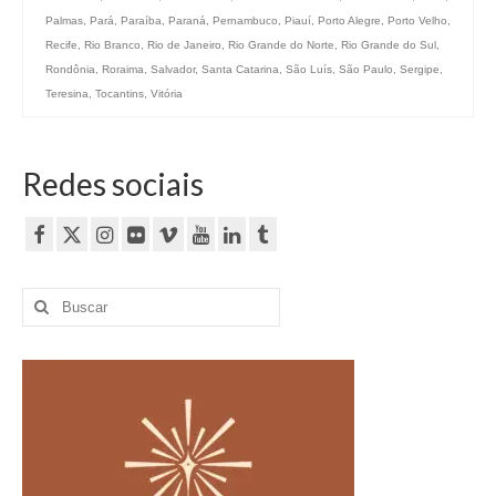
Palmas
,
Pará
,
Paraíba
,
Paraná
,
Pernambuco
,
Piauí
,
Porto Alegre
,
Porto Velho
,
Recife
,
Rio Branco
,
Rio de Janeiro
,
Rio Grande do Norte
,
Rio Grande do Sul
,
Rondônia
,
Roraima
,
Salvador
,
Santa Catarina
,
São Luís
,
São Paulo
,
Sergipe
,
Teresina
,
Tocantins
,
Vitória
Redes sociais
Buscar
por: