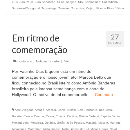
Luís
,
São Paulo
,
São Sebastião
,
SCIA
,
Sergipe
,
SIA
,
Sobradinho
,
Sobradinho II
,
Sudoeste/Octogonal
,
Taguatinga
,
Teresina
,
Tocantins
,
Varjão
,
Vicente Pires
,
Vitória
Em ritmo de
27
OUT 2018
comemoração
postado em:
Notícias Brasília
|
0
Por Fabinho Dias E quem está em ritmo de
comemoração é o nosso jovem ator Marcos Bello que
ficou conhecido no Brasil inteiro como Antônio Banderas
brasileiro pela imensa semelhança com o astro de
Hollywood. O motivo de tal comemoração …
Conteúdo
Acre
,
Alagoas
,
Amapá
,
Aracaju
,
Bahia
,
Belém
,
Belo Horizonte
,
Boa Vista
,
Brasília
,
Campo Grande
,
Ceará
,
Cuiabá
,
Curitiba
,
Distrito Federal
,
Espírito Santo
,
Florianópolis
,
Fortaleza
,
Goiânia
,
Goiás
,
João Pessoa
,
Macapá
,
Maceió
,
Manaus
Amazonas
,
Maranhão
,
Mato Grosso
,
Mato Grosso do Sul
,
Minas Gerais
,
Natal
,