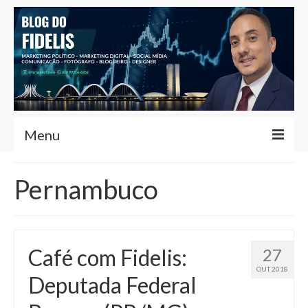
Menu
Home
Pernambuco
Fernando Fidelis
Café com Fidelis
Café com Fidelis:
27
Notícias Brasília
OUT 2018
Deputada Federal
Contato