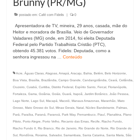
Brunny (PR/MG)
Currículo
postado em:
Café com Fidelis
|
0
Apresentadora de TV, mineira, 29 anos, casada, mãe do
Heitor e moradora de Brasília. Veio de Governador
Valadares (MG) onde, em 2014, foi eleita Deputada
Federal pelo Partido Trabalhista Cristão (PTC),
obtendo 45.381 votos. Fidelis: Deputada, como a
senhora ingressou na …
Conteúdo
Acre
,
Águas Claras
,
Alagoas
,
Amapá
,
Aracaju
,
Bahia
,
Belém
,
Belo Horizonte
,
Boa Vista
,
Brasília
,
Brazlândia
,
Campo Grande
,
Candangolândia
,
Ceará
,
Ceilândia
,
Cruzeiro
,
Cuiabá
,
Curitiba
,
Distrito Federal
,
Espírito Santo
,
Fercal
,
Florianópolis
,
Fortaleza
,
Gama
,
Goiânia
,
Goiás
,
Guará
,
Itapoã
,
Jardim Botânico
,
João Pessoa
,
Lago Norte
,
Lago Sul
,
Macapá
,
Maceió
,
Manaus Amazonas
,
Maranhão
,
Mato
Grosso
,
Mato Grosso do Sul
,
Minas Gerais
,
Natal
,
Núcleo Bandeirante
,
Palmas
,
Pará
,
Paraíba
,
Paraná
,
Paranoá
,
Park Way
,
Pernambuco
,
Piauí
,
Planaltina
,
Plano
Piloto
,
Porto Alegre
,
Porto Velho
,
Recanto das Emas
,
Recife
,
Riacho Fundo
,
Riacho Fundo II
,
Rio Branco
,
Rio de Janeiro
,
Rio Grande do Norte
,
Rio Grande do
Sul
,
Rondônia
,
Roraima
,
Salvador
,
Samambaia
,
Santa Catarina
,
Santa Maria
,
São