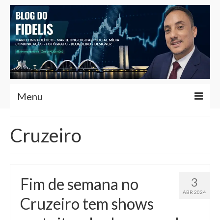
Menu
Home
Cruzeiro
Fernando Fidelis
Café com Fidelis
Fim de semana no
3
Notícias Brasília
ABR 2024
Cruzeiro tem shows
Contato