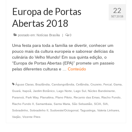
Europa de Portas
22
SET 2018
Abertas 2018
postado em:
Notícias Brasília
|
0
Uma festa para toda a família se divertir, conhecer um
pouco mais da cultura europeia e saborear delícias da
culinária do Velho Mundo! Em sua quinta edição, o
“Europa de Portas Abertas (EPA)” promete um passeio
pelas diferentes culturas e …
Conteúdo
Águas Claras
,
Brazlândia
,
Candangolândia
,
Ceilândia
,
Cruzeiro
,
Fercal
,
Gama
,
Guará
,
Itapoã
,
Jardim Botânico
,
Lago Norte
,
Lago Sul
,
Núcleo Bandeirante
,
Paranoá
,
Park Way
,
Planaltina
,
Plano Piloto
,
Recanto das Emas
,
Riacho Fundo
,
Riacho Fundo II
,
Samambaia
,
Santa Maria
,
São Sebastião
,
SCIA
,
SIA
,
Sobradinho
,
Sobradinho II
,
Sudoeste/Octogonal
,
Taguatinga
,
Valeria Linhares
,
Varjão
,
Vicente Pires