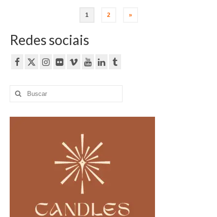
Paginação
1
2
»
de
Redes sociais
posts
Buscar
por: