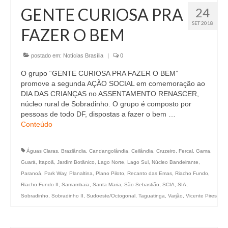
GENTE CURIOSA PRA
24
SET 2018
FAZER O BEM
postado em:
Notícias Brasília
|
0
O grupo “GENTE CURIOSA PRA FAZER O BEM”
promove a segunda AÇÃO SOCIAL em comemoração ao
DIA DAS CRIANÇAS no ASSENTAMENTO RENASCER,
núcleo rural de Sobradinho. O grupo é composto por
pessoas de todo DF, dispostas a fazer o bem …
Conteúdo
Águas Claras
,
Brazlândia
,
Candangolândia
,
Ceilândia
,
Cruzeiro
,
Fercal
,
Gama
,
Guará
,
Itapoã
,
Jardim Botânico
,
Lago Norte
,
Lago Sul
,
Núcleo Bandeirante
,
Paranoá
,
Park Way
,
Planaltina
,
Plano Piloto
,
Recanto das Emas
,
Riacho Fundo
,
Riacho Fundo II
,
Samambaia
,
Santa Maria
,
São Sebastião
,
SCIA
,
SIA
,
Sobradinho
,
Sobradinho II
,
Sudoeste/Octogonal
,
Taguatinga
,
Varjão
,
Vicente Pires