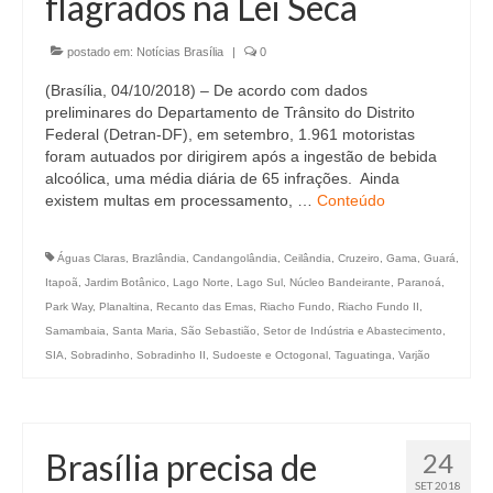
flagrados na Lei Seca
postado em:
Notícias Brasília
|
0
(Brasília, 04/10/2018) – De acordo com dados
preliminares do Departamento de Trânsito do Distrito
Federal (Detran-DF), em setembro, 1.961 motoristas
foram autuados por dirigirem após a ingestão de bebida
alcoólica, uma média diária de 65 infrações. Ainda
existem multas em processamento, …
Conteúdo
Águas Claras
,
Brazlândia
,
Candangolândia
,
Ceilândia
,
Cruzeiro
,
Gama
,
Guará
,
Itapoã
,
Jardim Botânico
,
Lago Norte
,
Lago Sul
,
Núcleo Bandeirante
,
Paranoá
,
Park Way
,
Planaltina
,
Recanto das Emas
,
Riacho Fundo
,
Riacho Fundo II
,
Samambaia
,
Santa Maria
,
São Sebastião
,
Setor de Indústria e Abastecimento
,
SIA
,
Sobradinho
,
Sobradinho II
,
Sudoeste e Octogonal
,
Taguatinga
,
Varjão
Brasília precisa de
24
SET 2018