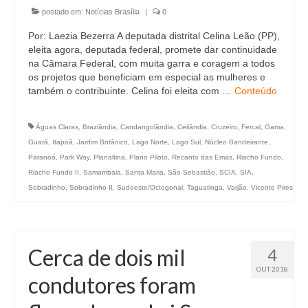
postado em:
Notícias Brasília
|
0
Por: Laezia Bezerra A deputada distrital Celina Leão (PP),
eleita agora, deputada federal, promete dar continuidade
na Câmara Federal, com muita garra e coragem a todos
os projetos que beneficiam em especial as mulheres e
também o contribuinte. Celina foi eleita com …
Conteúdo
Águas Claras
,
Brazlândia
,
Candangolândia
,
Ceilândia
,
Cruzeiro
,
Fercal
,
Gama
,
Guará
,
Itapoã
,
Jardim Botânico
,
Lago Norte
,
Lago Sul
,
Núcleo Bandeirante
,
Paranoá
,
Park Way
,
Planaltina
,
Plano Piloto
,
Recanto das Emas
,
Riacho Fundo
,
Riacho Fundo II
,
Samambaia
,
Santa Maria
,
São Sebastião
,
SCIA
,
SIA
,
Sobradinho
,
Sobradinho II
,
Sudoeste/Octogonal
,
Taguatinga
,
Varjão
,
Vicente Pires
Cerca de dois mil
4
OUT 2018
condutores foram