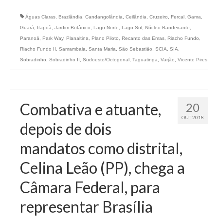
Águas Claras
,
Brazlândia
,
Candangolândia
,
Ceilândia
,
Cruzeiro
,
Fercal
,
Gama
,
Guará
,
Itapoã
,
Jardim Botânico
,
Lago Norte
,
Lago Sul
,
Núcleo Bandeirante
,
Paranoá
,
Park Way
,
Planaltina
,
Plano Piloto
,
Recanto das Emas
,
Riacho Fundo
,
Riacho Fundo II
,
Samambaia
,
Santa Maria
,
São Sebastião
,
SCIA
,
SIA
,
Sobradinho
,
Sobradinho II
,
Sudoeste/Octogonal
,
Taguatinga
,
Varjão
,
Vicente Pires
Combativa e atuante,
20
OUT 2018
depois de dois
mandatos como distrital,
Celina Leão (PP), chega a
Câmara Federal, para
representar Brasília