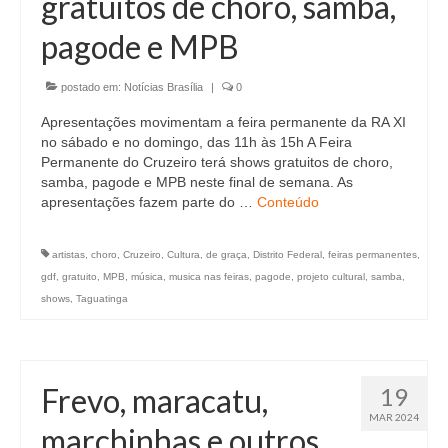
gratuitos de choro, samba,
Currículo
pagode e MPB
postado em:
Notícias Brasília
|
0
Apresentações movimentam a feira permanente da RA XI
no sábado e no domingo, das 11h às 15h A Feira
Permanente do Cruzeiro terá shows gratuitos de choro,
samba, pagode e MPB neste final de semana. As
apresentações fazem parte do …
Conteúdo
artistas
,
choro
,
Cruzeiro
,
Cultura
,
de graça
,
Distrito Federal
,
feiras permanentes
,
gdf
,
gratuito
,
MPB
,
música
,
musica nas feiras
,
pagode
,
projeto cultural
,
samba
,
shows
,
Taguatinga
Frevo, maracatu,
19
MAR 2024
marchinhas e outros