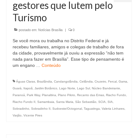
gestores que lutem pelo
Turismo
postado em:
Notícias Brasília
|
0
Se você mora ou trabalha no Distrito Federal e já
recebeu familiares, amigos e colegas de trabalho de fora
da cidade, provavelmente já ouviu a expressão “não tem
nada para fazer em Brasília”. Esse tipo de pensamento é
um engano …
Conteúdo
Águas Claras
,
Brazlândia
,
Candangolândia
,
Ceilândia
,
Cruzeiro
,
Fercal
,
Gama
,
Guará
,
Itapoã
,
Jardim Botânico
,
Lago Norte
,
Lago Sul
,
Núcleo Bandeirante
,
Paranoá
,
Park Way
,
Planaltina
,
Plano Piloto
,
Recanto das Emas
,
Riacho Fundo
,
Riacho Fundo II
,
Samambaia
,
Santa Maria
,
São Sebastião
,
SCIA
,
SIA
,
Sobradinho
,
Sobradinho II
,
Sudoeste/Octogonal
,
Taguatinga
,
Valeria Linhares
,
Varjão
,
Vicente Pires