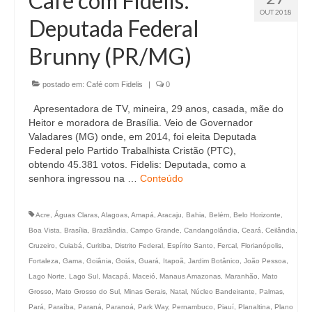
Café com Fidelis:
OUT 2018
Deputada Federal
Brunny (PR/MG)
postado em:
Café com Fidelis
|
0
Apresentadora de TV, mineira, 29 anos, casada, mãe do
Heitor e moradora de Brasília. Veio de Governador
Valadares (MG) onde, em 2014, foi eleita Deputada
Federal pelo Partido Trabalhista Cristão (PTC),
obtendo 45.381 votos. Fidelis: Deputada, como a
senhora ingressou na …
Conteúdo
Acre
,
Águas Claras
,
Alagoas
,
Amapá
,
Aracaju
,
Bahia
,
Belém
,
Belo Horizonte
,
Boa Vista
,
Brasília
,
Brazlândia
,
Campo Grande
,
Candangolândia
,
Ceará
,
Ceilândia
,
Cruzeiro
,
Cuiabá
,
Curitiba
,
Distrito Federal
,
Espírito Santo
,
Fercal
,
Florianópolis
,
Fortaleza
,
Gama
,
Goiânia
,
Goiás
,
Guará
,
Itapoã
,
Jardim Botânico
,
João Pessoa
,
Lago Norte
,
Lago Sul
,
Macapá
,
Maceió
,
Manaus Amazonas
,
Maranhão
,
Mato
Grosso
,
Mato Grosso do Sul
,
Minas Gerais
,
Natal
,
Núcleo Bandeirante
,
Palmas
,
Pará
,
Paraíba
,
Paraná
,
Paranoá
,
Park Way
,
Pernambuco
,
Piauí
,
Planaltina
,
Plano