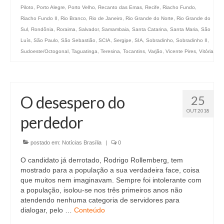
Piloto
,
Porto Alegre
,
Porto Velho
,
Recanto das Emas
,
Recife
,
Riacho Fundo
,
Riacho Fundo II
,
Rio Branco
,
Rio de Janeiro
,
Rio Grande do Norte
,
Rio Grande do
Sul
,
Rondônia
,
Roraima
,
Salvador
,
Samambaia
,
Santa Catarina
,
Santa Maria
,
São
Luís
,
São Paulo
,
São Sebastião
,
SCIA
,
Sergipe
,
SIA
,
Sobradinho
,
Sobradinho II
,
Sudoeste/Octogonal
,
Taguatinga
,
Teresina
,
Tocantins
,
Varjão
,
Vicente Pires
,
Vitória
O desespero do
25
OUT 2018
perdedor
postado em:
Notícias Brasília
|
0
O candidato já derrotado, Rodrigo Rollemberg, tem
mostrado para a população a sua verdadeira face, coisa
que muitos nem imaginavam. Sempre foi intolerante com
a população, isolou-se nos três primeiros anos não
atendendo nenhuma categoria de servidores para
dialogar, pelo …
Conteúdo