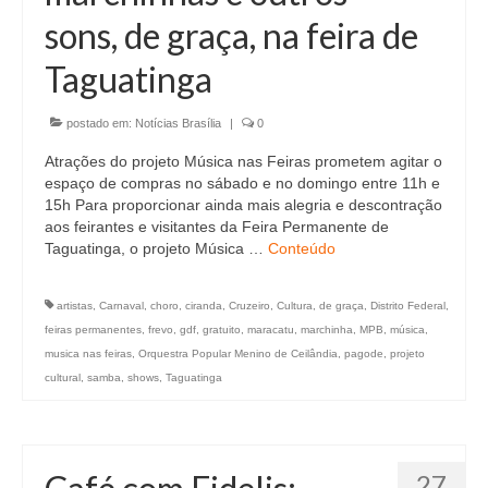
sons, de graça, na feira de
Taguatinga
postado em:
Notícias Brasília
|
0
Atrações do projeto Música nas Feiras prometem agitar o
espaço de compras no sábado e no domingo entre 11h e
15h Para proporcionar ainda mais alegria e descontração
aos feirantes e visitantes da Feira Permanente de
Taguatinga, o projeto Música …
Conteúdo
artistas
,
Carnaval
,
choro
,
ciranda
,
Cruzeiro
,
Cultura
,
de graça
,
Distrito Federal
,
feiras permanentes
,
frevo
,
gdf
,
gratuito
,
maracatu
,
marchinha
,
MPB
,
música
,
musica nas feiras
,
Orquestra Popular Menino de Ceilândia
,
pagode
,
projeto
cultural
,
samba
,
shows
,
Taguatinga
27