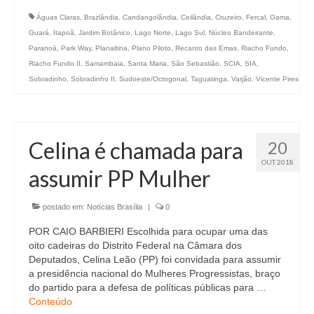
Águas Claras
,
Brazlândia
,
Candangolândia
,
Ceilândia
,
Cruzeiro
,
Fercal
,
Gama
,
Guará
,
Itapoã
,
Jardim Botânico
,
Lago Norte
,
Lago Sul
,
Núcleo Bandeirante
,
Paranoá
,
Park Way
,
Planaltina
,
Plano Piloto
,
Recanto das Emas
,
Riacho Fundo
,
Riacho Fundo II
,
Samambaia
,
Santa Maria
,
São Sebastião
,
SCIA
,
SIA
,
Sobradinho
,
Sobradinho II
,
Sudoeste/Octogonal
,
Taguatinga
,
Varjão
,
Vicente Pires
Celina é chamada para
20
OUT 2018
assumir PP Mulher
postado em:
Notícias Brasília
|
0
POR CAIO BARBIERI Escolhida para ocupar uma das
oito cadeiras do Distrito Federal na Câmara dos
Deputados, Celina Leão (PP) foi convidada para assumir
a presidência nacional do Mulheres Progressistas, braço
do partido para a defesa de políticas públicas para …
Conteúdo