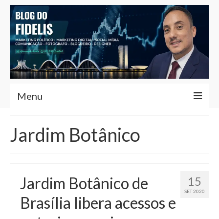
Menu
Home
Jardim Botânico
Fernando Fidelis
Café com Fidelis
Jardim Botânico de
15
Notícias Brasília
SET 2020
Brasília libera acessos e
Contato