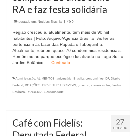
RA e faz festa solidária
postado em:
Notícias Brasília
|
0
Região cresceu e, atualmente, tem mais de 90 mil
habitantes | Foto: Arquivo/Agência Brasília As terras
pertenciam às fazendas Papuda e Taboquinha.
Atualmente, reúnem quase 70 condomínios residenciais.
Homônimo ao parque ecológico localizado no Lago Sul, o
Jardim Botânico, …
Conteúdo
Administração
,
ALIMENTOS
,
aniversário
,
Brasília
,
condomínios
,
DF
,
Distrito
Federal
,
DOAÇÕES
,
DRIVE THRU
,
DRIVE-IN
,
governo
,
ibaneis rocha
,
Jardim
Botânico
,
PANDEMIA
,
Solidariedade
Café com Fidelis:
27
OUT 2018
Deputada Federal