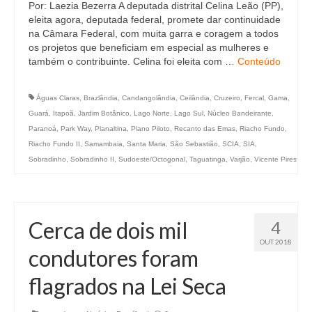
Por: Laezia Bezerra A deputada distrital Celina Leão (PP),
eleita agora, deputada federal, promete dar continuidade
na Câmara Federal, com muita garra e coragem a todos
os projetos que beneficiam em especial as mulheres e
também o contribuinte. Celina foi eleita com …
Conteúdo
Águas Claras
,
Brazlândia
,
Candangolândia
,
Ceilândia
,
Cruzeiro
,
Fercal
,
Gama
,
Guará
,
Itapoã
,
Jardim Botânico
,
Lago Norte
,
Lago Sul
,
Núcleo Bandeirante
,
Paranoá
,
Park Way
,
Planaltina
,
Plano Piloto
,
Recanto das Emas
,
Riacho Fundo
,
Riacho Fundo II
,
Samambaia
,
Santa Maria
,
São Sebastião
,
SCIA
,
SIA
,
Sobradinho
,
Sobradinho II
,
Sudoeste/Octogonal
,
Taguatinga
,
Varjão
,
Vicente Pires
Cerca de dois mil
4
OUT 2018
condutores foram
flagrados na Lei Seca