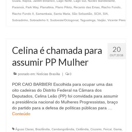
Guará
,
Itapoã
,
Jardim Botânico
,
Lago Norte
,
Lago Sul
,
Núcleo Bandeirante
,
Paranoá
,
Park Way
,
Planaltina
,
Plano Piloto
,
Recanto das Emas
,
Riacho Fundo
,
Riacho Fundo II
,
Samambaia
,
Santa Maria
,
São Sebastião
,
SCIA
,
SIA
,
Sobradinho
,
Sobradinho II
,
Sudoeste/Octogonal
,
Taguatinga
,
Varjão
,
Vicente Pires
Celina é chamada para
20
OUT 2018
assumir PP Mulher
postado em:
Notícias Brasília
|
0
POR CAIO BARBIERI Escolhida para ocupar uma das
oito cadeiras do Distrito Federal na Câmara dos
Deputados, Celina Leão (PP) foi convidada para assumir
a presidência nacional do Mulheres Progressistas, braço
do partido para a defesa de políticas públicas para …
Conteúdo
Águas Claras
,
Brazlândia
,
Candangolândia
,
Ceilândia
,
Cruzeiro
,
Fercal
,
Gama
,