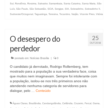
Sul
,
Rondônia
,
Roraima
,
Salvador
,
Samambaia
,
Santa Catarina
,
Santa Maria
,
São
Luís
,
São Paulo
,
São Sebastião
,
SCIA
,
Sergipe
,
SIA
,
Sobradinho
,
Sobradinho II
,
Sudoeste/Octogonal
,
Taguatinga
,
Teresina
,
Tocantins
,
Varjão
,
Vicente Pires
,
Vitória
O desespero do
25
OUT 2018
perdedor
postado em:
Notícias Brasília
|
0
O candidato já derrotado, Rodrigo Rollemberg, tem
mostrado para a população a sua verdadeira face, coisa
que muitos nem imaginavam. Sempre foi intolerante com
a população, isolou-se nos três primeiros anos não
atendendo nenhuma categoria de servidores para
dialogar, pelo …
Conteúdo
Águas Claras
,
Brazlândia
,
Candangolândia
,
Ceilândia
,
Cruzeiro
,
Fercal
,
Gama
,