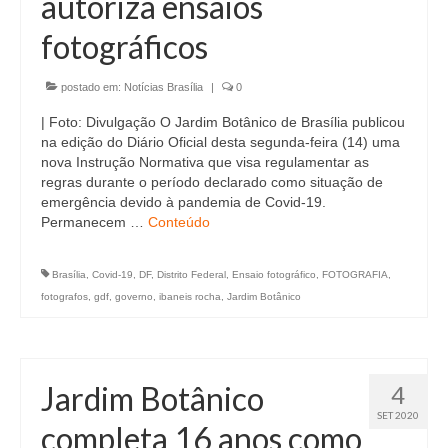
autoriza ensaios
Currículo
fotográficos
postado em:
Notícias Brasília
|
0
| Foto: Divulgação O Jardim Botânico de Brasília publicou
na edição do Diário Oficial desta segunda-feira (14) uma
nova Instrução Normativa que visa regulamentar as
regras durante o período declarado como situação de
emergência devido à pandemia de Covid-19.
Permanecem …
Conteúdo
Brasília
,
Covid-19
,
DF
,
Distrito Federal
,
Ensaio fotográfico
,
FOTOGRAFIA
,
fotografos
,
gdf
,
governo
,
ibaneis rocha
,
Jardim Botânico
Jardim Botânico
4
SET 2020
completa 16 anos como