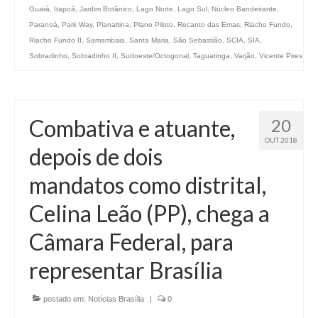
Guará
,
Itapoã
,
Jardim Botânico
,
Lago Norte
,
Lago Sul
,
Núcleo Bandeirante
,
Paranoá
,
Park Way
,
Planaltina
,
Plano Piloto
,
Recanto das Emas
,
Riacho Fundo
,
Riacho Fundo II
,
Samambaia
,
Santa Maria
,
São Sebastião
,
SCIA
,
SIA
,
Sobradinho
,
Sobradinho II
,
Sudoeste/Octogonal
,
Taguatinga
,
Varjão
,
Vicente Pires
Combativa e atuante,
20
OUT 2018
depois de dois
mandatos como distrital,
Celina Leão (PP), chega a
Câmara Federal, para
representar Brasília
postado em:
Notícias Brasília
|
0