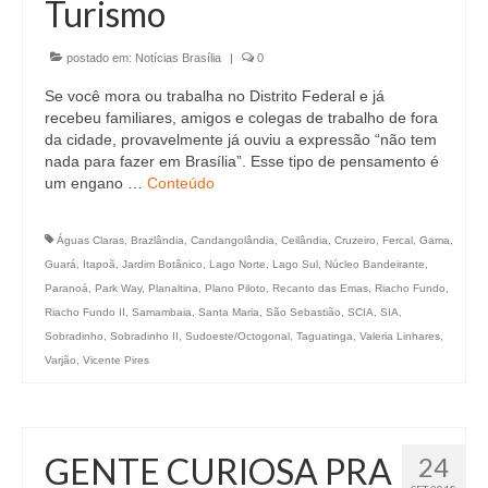
Turismo
postado em:
Notícias Brasília
|
0
Se você mora ou trabalha no Distrito Federal e já
recebeu familiares, amigos e colegas de trabalho de fora
da cidade, provavelmente já ouviu a expressão “não tem
nada para fazer em Brasília”. Esse tipo de pensamento é
um engano …
Conteúdo
Águas Claras
,
Brazlândia
,
Candangolândia
,
Ceilândia
,
Cruzeiro
,
Fercal
,
Gama
,
Guará
,
Itapoã
,
Jardim Botânico
,
Lago Norte
,
Lago Sul
,
Núcleo Bandeirante
,
Paranoá
,
Park Way
,
Planaltina
,
Plano Piloto
,
Recanto das Emas
,
Riacho Fundo
,
Riacho Fundo II
,
Samambaia
,
Santa Maria
,
São Sebastião
,
SCIA
,
SIA
,
Sobradinho
,
Sobradinho II
,
Sudoeste/Octogonal
,
Taguatinga
,
Valeria Linhares
,
Varjão
,
Vicente Pires
GENTE CURIOSA PRA
24