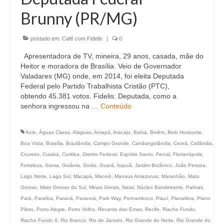
Brunny (PR/MG)
postado em:
Café com Fidelis
|
0
Apresentadora de TV, mineira, 29 anos, casada, mãe do
Heitor e moradora de Brasília. Veio de Governador
Valadares (MG) onde, em 2014, foi eleita Deputada
Federal pelo Partido Trabalhista Cristão (PTC),
obtendo 45.381 votos. Fidelis: Deputada, como a
senhora ingressou na …
Conteúdo
Acre
,
Águas Claras
,
Alagoas
,
Amapá
,
Aracaju
,
Bahia
,
Belém
,
Belo Horizonte
,
Boa Vista
,
Brasília
,
Brazlândia
,
Campo Grande
,
Candangolândia
,
Ceará
,
Ceilândia
,
Cruzeiro
,
Cuiabá
,
Curitiba
,
Distrito Federal
,
Espírito Santo
,
Fercal
,
Florianópolis
,
Fortaleza
,
Gama
,
Goiânia
,
Goiás
,
Guará
,
Itapoã
,
Jardim Botânico
,
João Pessoa
,
Lago Norte
,
Lago Sul
,
Macapá
,
Maceió
,
Manaus Amazonas
,
Maranhão
,
Mato
Grosso
,
Mato Grosso do Sul
,
Minas Gerais
,
Natal
,
Núcleo Bandeirante
,
Palmas
,
Pará
,
Paraíba
,
Paraná
,
Paranoá
,
Park Way
,
Pernambuco
,
Piauí
,
Planaltina
,
Plano
Piloto
,
Porto Alegre
,
Porto Velho
,
Recanto das Emas
,
Recife
,
Riacho Fundo
,
Riacho Fundo II
,
Rio Branco
,
Rio de Janeiro
,
Rio Grande do Norte
,
Rio Grande do