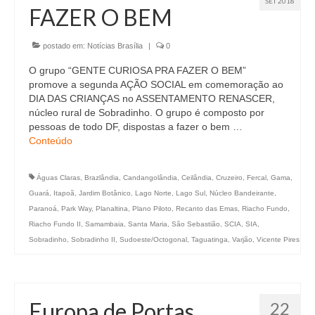
SET 2018
FAZER O BEM
postado em:
Notícias Brasília
|
0
O grupo “GENTE CURIOSA PRA FAZER O BEM”
promove a segunda AÇÃO SOCIAL em comemoração ao
DIA DAS CRIANÇAS no ASSENTAMENTO RENASCER,
núcleo rural de Sobradinho. O grupo é composto por
pessoas de todo DF, dispostas a fazer o bem …
Conteúdo
Águas Claras
,
Brazlândia
,
Candangolândia
,
Ceilândia
,
Cruzeiro
,
Fercal
,
Gama
,
Guará
,
Itapoã
,
Jardim Botânico
,
Lago Norte
,
Lago Sul
,
Núcleo Bandeirante
,
Paranoá
,
Park Way
,
Planaltina
,
Plano Piloto
,
Recanto das Emas
,
Riacho Fundo
,
Riacho Fundo II
,
Samambaia
,
Santa Maria
,
São Sebastião
,
SCIA
,
SIA
,
Sobradinho
,
Sobradinho II
,
Sudoeste/Octogonal
,
Taguatinga
,
Varjão
,
Vicente Pires
Europa de Portas
22