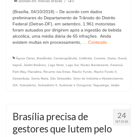
postado em:
Notícias Brasília
|
0
(Brasília, 04/10/2018) – De acordo com dados
preliminares do Departamento de Trânsito do Distrito
Federal (Detran-DF), em setembro, 1.961 motoristas
foram autuados por dirigirem após a ingestão de bebida
alcoólica, uma média diária de 65 infrações. Ainda
existem multas em processamento, …
Conteúdo
Águas Claras
,
Brazlândia
,
Candangolândia
,
Ceilândia
,
Cruzeiro
,
Gama
,
Guará
,
Itapoã
,
Jardim Botânico
,
Lago Norte
,
Lago Sul
,
Núcleo Bandeirante
,
Paranoá
,
Park Way
,
Planaltina
,
Recanto das Emas
,
Riacho Fundo
,
Riacho Fundo II
,
Samambaia
,
Santa Maria
,
São Sebastião
,
Setor de Indústria e Abastecimento
,
SIA
,
Sobradinho
,
Sobradinho II
,
Sudoeste e Octogonal
,
Taguatinga
,
Varjão
Brasília precisa de
24
SET 2018
gestores que lutem pelo