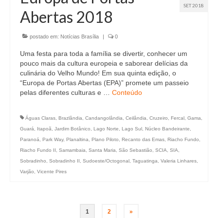
SET 2018
Abertas 2018
postado em:
Notícias Brasília
|
0
Uma festa para toda a família se divertir, conhecer um
pouco mais da cultura europeia e saborear delícias da
culinária do Velho Mundo! Em sua quinta edição, o
“Europa de Portas Abertas (EPA)” promete um passeio
pelas diferentes culturas e …
Conteúdo
Águas Claras
,
Brazlândia
,
Candangolândia
,
Ceilândia
,
Cruzeiro
,
Fercal
,
Gama
,
Guará
,
Itapoã
,
Jardim Botânico
,
Lago Norte
,
Lago Sul
,
Núcleo Bandeirante
,
Paranoá
,
Park Way
,
Planaltina
,
Plano Piloto
,
Recanto das Emas
,
Riacho Fundo
,
Riacho Fundo II
,
Samambaia
,
Santa Maria
,
São Sebastião
,
SCIA
,
SIA
,
Sobradinho
,
Sobradinho II
,
Sudoeste/Octogonal
,
Taguatinga
,
Valeria Linhares
,
Varjão
,
Vicente Pires
Paginação
1
2
»